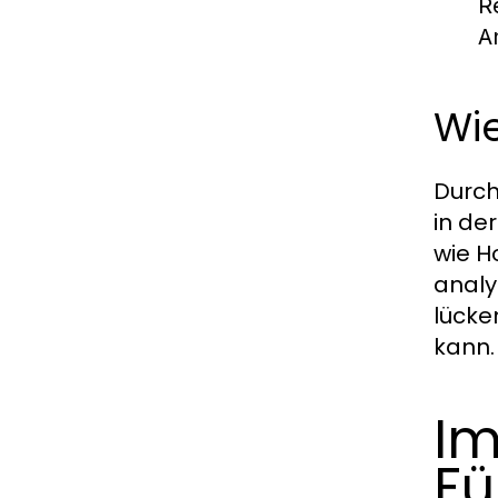
R
A
Wi
Durch
in de
wie 
analys
lücke
kann.
Im
Fü