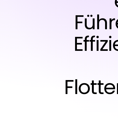
Führ
Effi
Flot