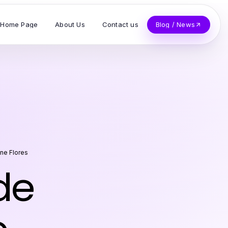
Home Page
About Us
Contact us
Blog / News
ne Flores
de