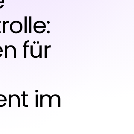
e
olle:
n für
nt im