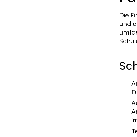
Die E
und d
umfas
Schul
Sch
A
F
A
A
i
T