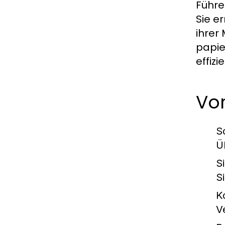
Führe
Sie e
ihrer
papie
effizi
Vor
Sc
Ü
S
S
K
V