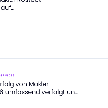
 auf
ftrends 2026
SERVICES
folg von Makler
26 umfassend verfolgt und