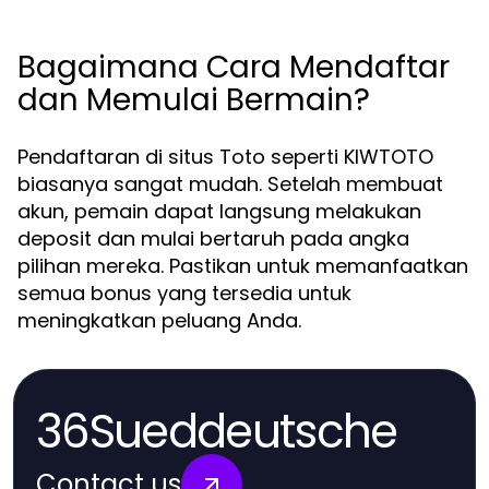
Bagaimana Cara Mendaftar
dan Memulai Bermain?
Pendaftaran di situs Toto seperti KIWTOTO
biasanya sangat mudah. Setelah membuat
akun, pemain dapat langsung melakukan
deposit dan mulai bertaruh pada angka
pilihan mereka. Pastikan untuk memanfaatkan
semua bonus yang tersedia untuk
meningkatkan peluang Anda.
36Sueddeutsche
Contact us