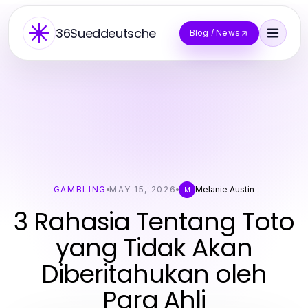
36Sueddeutsche
Blog / News
GAMBLING
MAY 15, 2026
Melanie Austin
M
3 Rahasia Tentang Toto
yang Tidak Akan
Diberitahukan oleh
Para Ahli