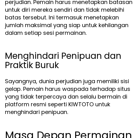
perjudian. Pemain harus menetapkan batasan
untuk diri mereka sendiri dan tidak melebihi
batas tersebut. Ini termasuk menetapkan
jumlah maksimal yang siap untuk kehilangan
dalam setiap sesi permainan.
Menghindari Penipuan dan
Praktik Buruk
Sayangnya, dunia perjudian juga memiliki sisi
gelap. Pemain harus waspada terhadap situs
yang tidak terpercaya dan selalu bermain di
platform resmi seperti KIWTOTO untuk
menghindari penipuan.
Masa Depan Permainan