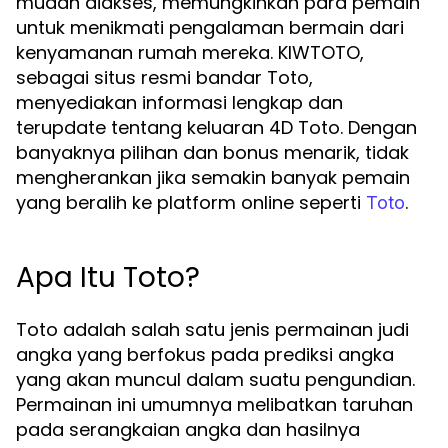
mudah diakses, memungkinkan para pemain
untuk menikmati pengalaman bermain dari
kenyamanan rumah mereka. KIWTOTO,
sebagai situs resmi bandar Toto,
menyediakan informasi lengkap dan
terupdate tentang keluaran 4D Toto. Dengan
banyaknya pilihan dan bonus menarik, tidak
mengherankan jika semakin banyak pemain
yang beralih ke platform online seperti
.
Toto
Apa Itu Toto?
Toto adalah salah satu jenis permainan judi
angka yang berfokus pada prediksi angka
yang akan muncul dalam suatu pengundian.
Permainan ini umumnya melibatkan taruhan
pada serangkaian angka dan hasilnya