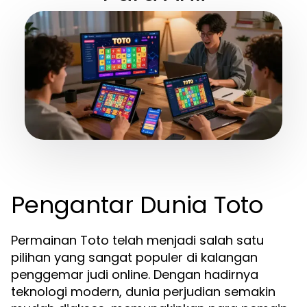
Pengantar Dunia Toto
Permainan Toto telah menjadi salah satu
pilihan yang sangat populer di kalangan
penggemar judi online. Dengan hadirnya
teknologi modern, dunia perjudian semakin