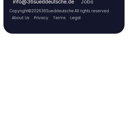
Jobs
info
@
36sueddeutsche.de
Copyright
©
2026
36Sueddeutsche
.
All rights reserved
About Us
Privacy
Terms
Legal