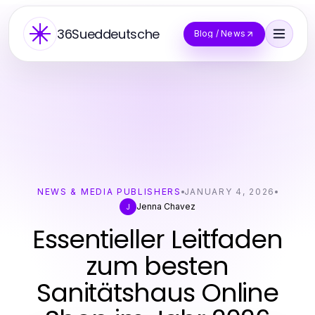
36Sueddeutsche
Blog / News
NEWS & MEDIA PUBLISHERS
JANUARY 4, 2026
Jenna Chavez
J
Essentieller Leitfaden
zum besten
Sanitätshaus Online